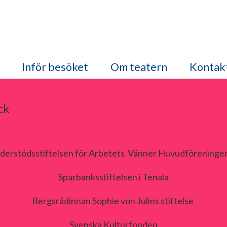
Inför besöket
Om teatern
Kontak
ck
derstödsstiftelsen för Arbetets Vänner Huvudföreningen
Sparbanksstiftelsen i Tenala
Bergsrådinnan Sophie von Julins stiftelse
Svenska Kulturfonden