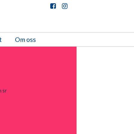
t
Om oss
 sr