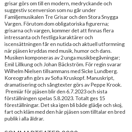
grisar görs om till en modern, medryckande och
suggestiv scenversion som nu går under
Familjemusikalen Tre Grisar och den Stora Snygga
Vargen. Förutom dom obligatoriska figurerna;
grisarna och vargen, kommer det att finnas flera
intressanta och festliga karaktärer och
iscensättningen får en nutida och aktuell utformning
när pjäsen kryddas med musik, humor och dans.
Musiken komponeras av 2 unga musikbegåvningar;
Emil Lillkung och Johan Bäckström. För regin svarar
Wilhelm Nielsen tillsammans med Sicke Lundberg.
Koreografin görs av Sofia Kruskopf. Manuskript,
dramatisering och sångtexter görs av Peppe Krook.
Premiär för pjäsen blir den 6.7.2023 och sista
förställningen spelas 5.8.2023. Totalt ges 15
föreställningar. Det ska igen bli både glädje och skoj,
fart och kläm med den här pjäsen som tilltalar en bred
publik i alla åldrar.