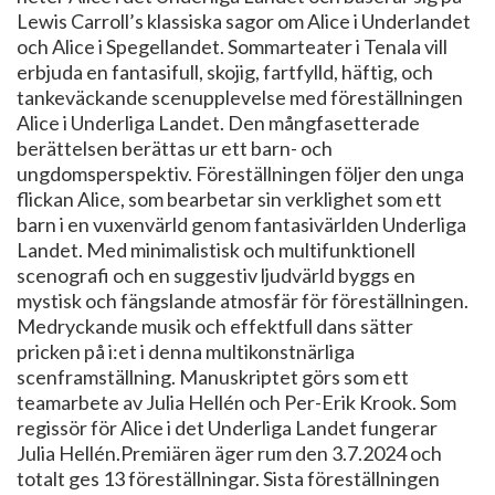
Lewis Carroll’s klassiska sagor om Alice i Underlandet
och Alice i Spegellandet. Sommarteater i Tenala vill
erbjuda en fantasifull, skojig, fartfylld, häftig, och
tankeväckande scenupplevelse med föreställningen
Alice i Underliga Landet. Den mångfasetterade
berättelsen berättas ur ett barn- och
ungdomsperspektiv. Föreställningen följer den unga
flickan Alice, som bearbetar sin verklighet som ett
barn i en vuxenvärld genom fantasivärlden Underliga
Landet. Med minimalistisk och multifunktionell
scenografi och en suggestiv ljudvärld byggs en
mystisk och fängslande atmosfär för föreställningen.
Medryckande musik och effektfull dans sätter
pricken på i:et i denna multikonstnärliga
scenframställning. Manuskriptet görs som ett
teamarbete av Julia Hellén och Per-Erik Krook. Som
regissör för Alice i det Underliga Landet fungerar
Julia Hellén.Premiären äger rum den 3.7.2024 och
totalt ges 13 föreställningar. Sista föreställningen