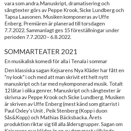
vara som andra.Manuskript, dramatisering och
sångtexter görs av Peppe Krook, Sicke Lundberg och
Tapsa Laasonen. Musiken komponeras av Uffe
Enberg. Premiären är planerad till torsdagen
7.7.2022. Sammanlagt ges 15 föreställningar under
perioden 7.7.2020 – 6.8.2022.
​SOMMARTEATER 2021
En musikalisk komedi för alla i Tenala i sommar
Den klassiska sagan Kejsarens Nya Kläder har fått en
”ny look” i och med att man skrivit ett helt nytt
manuskript och tar med nykomponerad musik. Totalt
12 låtar i olika genrer. Manuskript och sångtexter är
skrivna av Peppe Krook och Sicke Lundberg. Musiken
är skriven av Uffe Enberg (mest känd som gitarrist i
Paul Oxley’s Unit , Peik Stenberg (Kopp i duon
Sås&Kopp) och Mathias Bäcksbacka. Årets
produktion riktar sig till alla åldersgrupper. Sagan om
Kejsarens nya kläder är en av dom mest välkända