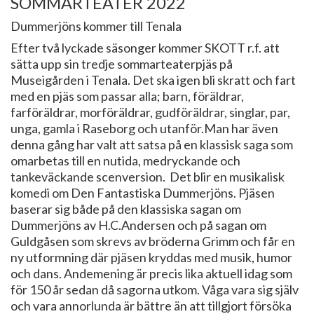
SOMMARTEATER 2022
Dummerjöns kommer till Tenala
Efter två lyckade säsonger kommer SKOTT r.f. att
sätta upp sin tredje sommarteaterpjäs på
Museigården i Tenala. Det ska igen bli skratt och fart
med en pjäs som passar alla; barn, föräldrar,
farföräldrar, morföräldrar, gudföräldrar, singlar, par,
unga, gamla i Raseborg och utanför.Man har även
denna gång har valt att satsa på en klassisk saga som
omarbetas till en nutida, medryckande och
tankeväckande scenversion. Det blir en musikalisk
komedi om Den Fantastiska Dummerjöns. Pjäsen
baserar sig både på den klassiska sagan om
Dummerjöns av H.C.Andersen och på sagan om
Guldgåsen som skrevs av bröderna Grimm och får en
ny utformning där pjäsen kryddas med musik, humor
och dans. Andemening är precis lika aktuell idag som
för 150 år sedan då sagorna utkom. Våga vara sig själv
och vara annorlunda är bättre än att tillgjort försöka