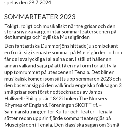
spelas den 28.7.2024.
SOMMARTEATER 2023
Tokigt, roligt och musikaliskt när tre grisar och den
stora snygga vargen intar sommarteaterscenen på
det lummiga och idylliska Museigården
Den fantastiska Dummerjöns hittade ju som bekant
en fru åt sig i senaste sommar på Museigården och nu
får de leva lyckliga i alla sina dar. I stället håller en
annan välkänd saga på att få en ny form för att fylla
upp tomrummet på utescenen i Tenala. Det blir en
musikalisk komedi som sätts upp sommaren 2023 och
den baserar sig på den välkända engelska folksagan 3
små grisar som först nedtecknades av James
Halliwell-Phillipps år 1842 i boken The Nursery
Rhymes of England.Föreningen SKOTT r.f. –
Sammanslutningen för Kultur och Teater i Tenala
sätter redan upp sin fjärde sommarteaterpjäs på
Museigården i Tenala. Den klassiska sagan om 3 små