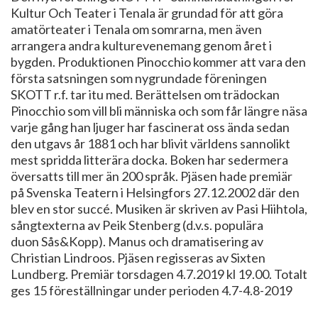
Kultur Och Teater i Tenala är grundad för att göra
amatörteater i Tenala om somrarna, men även
arrangera andra kulturevenemang genom året i
bygden. Produktionen Pinocchio kommer att vara den
första satsningen som nygrundade föreningen
SKOTT r.f. tar itu med. Berättelsen om trädockan
Pinocchio som vill bli människa och som får längre näsa
varje gång han ljuger har fascinerat oss ända sedan
den utgavs år 1881 och har blivit världens sannolikt
mest spridda litterära docka. Boken har sedermera
översatts till mer än 200 språk. Pjäsen hade premiär
på Svenska Teatern i Helsingfors 27.12.2002 där den
blev en stor succé. Musiken är skriven av Pasi Hiihtola,
sångtexterna av Peik Stenberg (d.v.s. populära
duon Sås&Kopp). Manus och dramatisering av
Christian Lindroos. Pjäsen regisseras av Sixten
Lundberg. Premiär torsdagen 4.7.2019 kl 19.00. Totalt
ges 15 föreställningar under perioden 4.7-4.8-2019