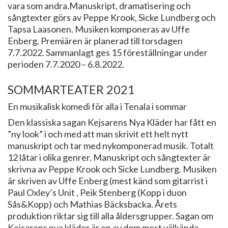
vara som andra.Manuskript, dramatisering och
sångtexter görs av Peppe Krook, Sicke Lundberg och
Tapsa Laasonen. Musiken komponeras av Uffe
Enberg. Premiären är planerad till torsdagen
7.7.2022. Sammanlagt ges 15 föreställningar under
perioden 7.7.2020 – 6.8.2022.
​SOMMARTEATER 2021
En musikalisk komedi för alla i Tenala i sommar
Den klassiska sagan Kejsarens Nya Kläder har fått en
”ny look” i och med att man skrivit ett helt nytt
manuskript och tar med nykomponerad musik. Totalt
12 låtar i olika genrer. Manuskript och sångtexter är
skrivna av Peppe Krook och Sicke Lundberg. Musiken
är skriven av Uffe Enberg (mest känd som gitarrist i
Paul Oxley’s Unit , Peik Stenberg (Kopp i duon
Sås&Kopp) och Mathias Bäcksbacka. Årets
produktion riktar sig till alla åldersgrupper. Sagan om
Kejsarens nya kläder är en av dom mest välkända