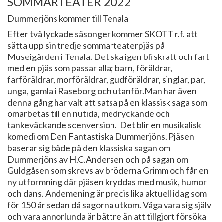
SOMMARTEATER 2022
Dummerjöns kommer till Tenala
Efter två lyckade säsonger kommer SKOTT r.f. att
sätta upp sin tredje sommarteaterpjäs på
Museigården i Tenala. Det ska igen bli skratt och fart
med en pjäs som passar alla; barn, föräldrar,
farföräldrar, morföräldrar, gudföräldrar, singlar, par,
unga, gamla i Raseborg och utanför.Man har även
denna gång har valt att satsa på en klassisk saga som
omarbetas till en nutida, medryckande och
tankeväckande scenversion. Det blir en musikalisk
komedi om Den Fantastiska Dummerjöns. Pjäsen
baserar sig både på den klassiska sagan om
Dummerjöns av H.C.Andersen och på sagan om
Guldgåsen som skrevs av bröderna Grimm och får en
ny utformning där pjäsen kryddas med musik, humor
och dans. Andemening är precis lika aktuell idag som
för 150 år sedan då sagorna utkom. Våga vara sig själv
och vara annorlunda är bättre än att tillgjort försöka