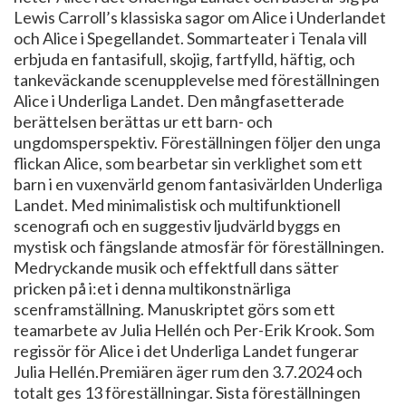
Lewis Carroll’s klassiska sagor om Alice i Underlandet
och Alice i Spegellandet. Sommarteater i Tenala vill
erbjuda en fantasifull, skojig, fartfylld, häftig, och
tankeväckande scenupplevelse med föreställningen
Alice i Underliga Landet. Den mångfasetterade
berättelsen berättas ur ett barn- och
ungdomsperspektiv. Föreställningen följer den unga
flickan Alice, som bearbetar sin verklighet som ett
barn i en vuxenvärld genom fantasivärlden Underliga
Landet. Med minimalistisk och multifunktionell
scenografi och en suggestiv ljudvärld byggs en
mystisk och fängslande atmosfär för föreställningen.
Medryckande musik och effektfull dans sätter
pricken på i:et i denna multikonstnärliga
scenframställning. Manuskriptet görs som ett
teamarbete av Julia Hellén och Per-Erik Krook. Som
regissör för Alice i det Underliga Landet fungerar
Julia Hellén.Premiären äger rum den 3.7.2024 och
totalt ges 13 föreställningar. Sista föreställningen