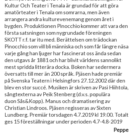
Kultur Och Teater i Tenala är grundad för att göra
amatörteater i Tenala om somrarna, men även
arrangera andra kulturevenemang genom året i
bygden. Produktionen Pinocchio kommer att vara den
första satsningen som nygrundade föreningen
SKOTT r.f. tar itu med. Berättelsen om trädockan
Pinocchio som vill bli människa och som får längre näsa
varje gång han ljuger har fascinerat oss ända sedan
den utgavs år 1881 och har blivit världens sannolikt
mest spridda litterära docka. Boken har sedermera
översatts till mer än 200 språk. Pjäsen hade premiär
på Svenska Teatern i Helsingfors 27.12.2002 där den
blev en stor succé. Musiken är skriven av Pasi Hiihtola,
sångtexterna av Peik Stenberg (d.v.s. populära
duon Sås&Kopp). Manus och dramatisering av
Christian Lindroos. Pjäsen regisseras av Sixten
Lundberg. Premiär torsdagen 4.7.2019 kl 19.00. Totalt
ges 15 föreställningar under perioden 4.7-4.8-2019
Peppe