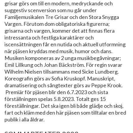
grisar görs om till en modern, medryckande och
suggestiv scenversion som nu går under
Familjemusikalen Tre Grisar och den Stora Snygga
Vargen. Förutom dom obligatoriska figurerna;
grisarna och vargen, kommer det att finnas flera
intressanta och festliga karaktärer och
iscensättningen får en nutida och aktuell utformning
när pjäsen kryddas med musik, humor och dans.
Musiken komponeras av 2 unga musikbegåvningar;
Emil Lillkung och Johan Bäckström. För regin svarar
Wilhelm Nielsen tillsammans med Sicke Lundberg.
Koreografin görs av Sofia Kruskopf. Manuskript,
dramatisering och sångtexter görs av Peppe Krook.
Premiär för pjäsen blir den 6.7.2023 och sista
förställningen spelas 5.8.2023. Totalt ges 15
föreställningar. Det ska igen bli både glädje och skoj,
fart och kläm med den här pjäsen som tilltalar en bred
publik i alla åldrar.