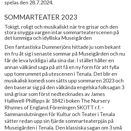
spelas den 28.7.2024.
SOMMARTEATER 2023
Tokigt, roligt och musikaliskt när tre grisar och den
stora snygga vargen intar sommarteaterscenen på
det lummiga och idylliska Museigården
Den fantastiska Dummerjöns hittade ju som bekant
en fru åt sig i senaste sommar på Museigården och nu
får de leva lyckliga i alla sina dar. I stället håller en
annan välkänd saga på att få en ny form för att fylla
upp tomrummet på utescenen i Tenala. Det blir en
musikalisk komedi som sätts upp sommaren 2023 och
den baserar sig på den välkända engelska folksagan 3
små grisar som först nedtecknades av James
Halliwell-Phillipps år 1842 i boken The Nursery
Rhymes of England.Föreningen SKOTT r.f. –
Sammanslutningen för Kultur och Teater i Tenala
sätter redan upp sin fjärde sommarteaterpjäs på
Museigården i Tenala. Den klassiska sagan om 3 små